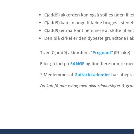
C(add9) akkorden kan også spilles uden lille
C(add9) kan i mange tilfælde bruges i stede
C(add9) er markant nemmere at skifte til en
Den blå cirkel er den dybeste grundtone i 
Træn C(add9) akkorden i
“
Pregnant
” (Phlake)
Eller gå ind på
SANGE
og find flere numre me
* Medlemmer af
GuitarAkademiet
har ubegræ
Du kan få min e-bog med akkordoversigter & grat