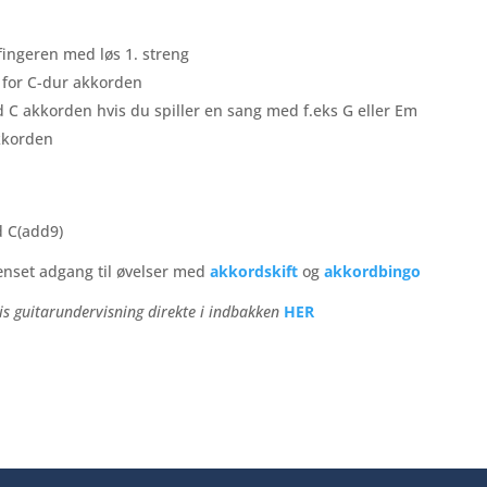
fingeren med løs 1. streng
t for C-dur akkorden
d C akkorden hvis du spiller en sang med f.eks G eller Em
akkorden
d C(add9)
nset adgang til øvelser med
akkordskift
og
akkordbingo
is guitarundervisning direkte i indbakken
HER