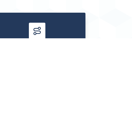
Vil du have struktur?
t samlet læringsforløb, kurser,
veplaner, sanglektioner,
iveundervisning og et fællesskab,
vor du kan stille spørgsmål
ndervejs.
4 dages gratis prøve · ingen binding · derefter
139 kr./md.
Se GuitarAkademiet