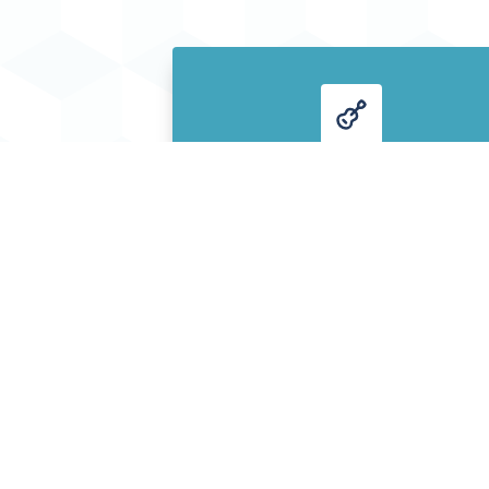
Ny på guitar?
Start med de første akkorder, enkle
sange og rolige begynderlektioner.
Lær at holde guitaren, skifte akkorder
og spille noget, der lyder af musik fra
starten.
Start med begynderlektioner