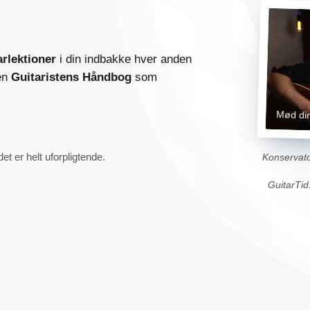
arlektioner
i din indbakke hver anden
en
Guitaristens Håndbog
som
Mød din
et er helt uforpligtende.
Konservato
GuitarTid