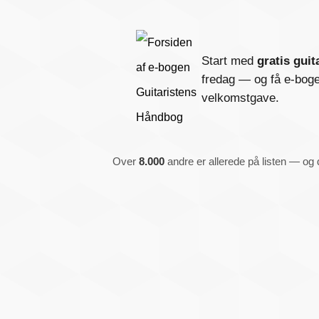
Start med
gratis guit
fredag — og få e-bog
velkomstgave.
Over
8.000
andre er allerede på listen — og d