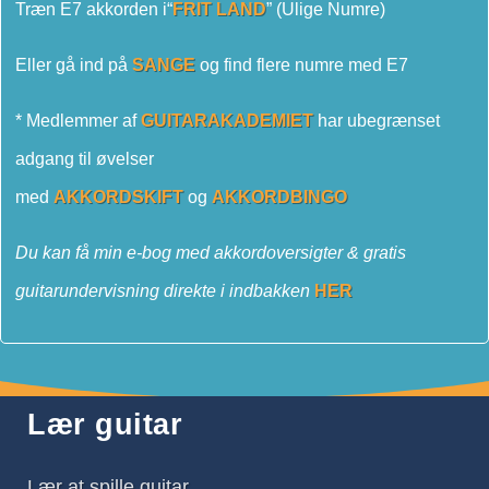
Træn E7 akkorden i
“
FRIT LAND
” (Ulige Numre)
Eller gå ind på
SANGE
og find flere numre med E7
* Medlemmer af
GUITARAKADEMIET
har ubegrænset
adgang til øvelser
med
AKKORDSKIFT
og
AKKORDBINGO
Du kan få min e-bog med akkordoversigter & gratis
guitarundervisning direkte i indbakken
HER
Lær guitar
Lær at spille guitar