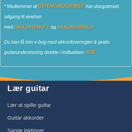
* Medlemmer af
GUITARAKADEMIET
har ubegrænset
adgang til øvelser
med
AKKORDSKIFT
og
AKKORDBINGO
Du kan få min e-bog med akkordoversigter & gratis
guitarundervisning direkte i indbakken
HER
Lær guitar
Lær at spille guitar
Guitar akkorder
Sange lektioner