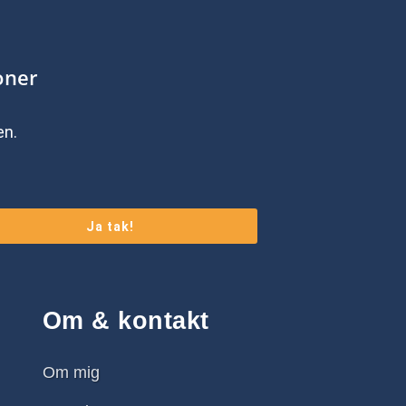
oner
en.
Ja tak!
Om & kontakt
Om mig