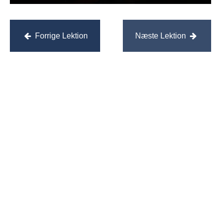
Shuffle,
12
Forrige Lektion
Næste Lektion
takters
blues &
rytme
guitar
Øvelse:
"Red
House"
(Jimi
Hendrix)
Øvelse:
"Crossroads"
(Eric
Clapton)
Modul
2