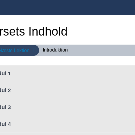
rsets Indhold
Introduktion
 Næste Lektion
ul 1
ul 2
ul 3
ul 4