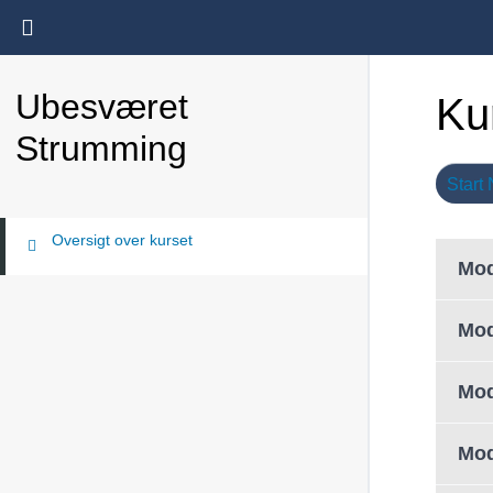
Return to all kurser
Ubesværet
Ku
Strumming
Start
Oversigt over kurset
Mod
Mod
Mod
Mod