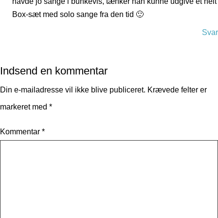
havde jo sange i bunkevis, tænker han kunne udgive et helt
Box-sæt med solo sange fra den tid 🙂
Svar
Indsend en kommentar
Din e-mailadresse vil ikke blive publiceret.
Krævede felter er
markeret med
*
Kommentar
*