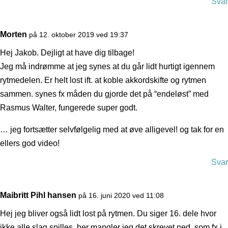
Svar
Morten
på 12. oktober 2019 ved 19:37
Hej Jakob. Dejligt at have dig tilbage!
Jeg må indrømme at jeg synes at du går lidt hurtigt igennem
rytmedelen. Er helt lost ift. at koble akkordskifte og rytmen
sammen. synes fx måden du gjorde det på “endeløst” med
Rasmus Walter, fungerede super godt.
… jeg fortsætter selvfølgelig med at øve alligevel! og tak for en
ellers god video!
Svar
Maibritt Pihl hansen
på 16. juni 2020 ved 11:08
Hej jeg bliver også lidt lost på rytmen. Du siger 16. dele hvor
ikke alle slag spilles, her mangler jeg det skrevet ned, som fx i